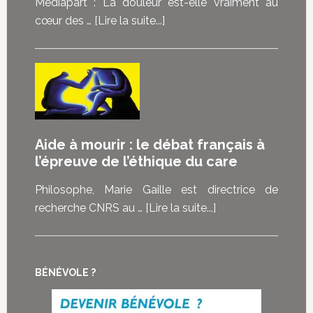
Mediapart : La douleur est-elle vraiment au
choisir”
à
cœur des …
[Lire la suite...]
:
proposMediapart
les
:
malades
La
témoignent
douleur
de
est-
ce
elle
Aide à mourir : le débat français à
que
vraiment
l’épreuve de l’éthique du care
la
au
loi
cœur
Philosophe, Marie Gaille est directrice de
sur
des
à
recherche CNRS au …
[Lire la suite...]
la
demandes
proposAide
fin
d’euthanasie
à
de
?
mourir
vie
BÉNÉVOLE ?
:
représente
le
pour