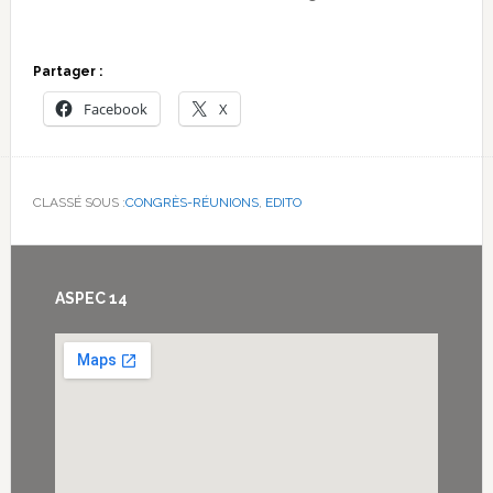
Partager :
Facebook
X
CLASSÉ SOUS :
CONGRÈS-RÉUNIONS
,
EDITO
Footer
ASPEC 14