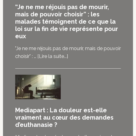
“Je ne me réjouis pas de mourir,
mais de pouvoir choisir” : les
malades témoignent de ce que la
loi sur la fin de vie représente pour
eux
"Je ne me réjouis pas de mourir, mais de pouvoir
à
choisir" : …
[Lire la suite...]
propos“Je
ne
me
réjouis
pas
de
Mediapart : La douleur est-elle
mourir,
vraiment au cœur des demandes
mais
d’euthanasie ?
de
pouvoir