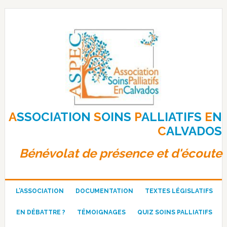
Passer
Passer
Passer
à
au
au
la
contenu
pied
navigation
principal
de
principale
page
A
SSOCIATION
S
OINS
P
ALLIATIFS
E
N
C
ALVADOS
Bénévolat de présence et d'écoute
L’ASSOCIATION
DOCUMENTATION
TEXTES LÉGISLATIFS
EN DÉBATTRE ?
TÉMOIGNAGES
QUIZ SOINS PALLIATIFS