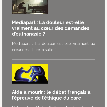
réjouis
pas
de
Mediapart : La douleur est-elle
mourir,
vraiment au cœur des demandes
mais
d’euthanasie ?
de
pouvoir
Mediapart : La douleur est-elle vraiment au
choisir”
à
cœur des …
[Lire la suite...]
:
proposMediapart
les
:
malades
La
témoignent
douleur
de
est-
ce
elle
Aide à mourir : le débat français à
que
vraiment
l’épreuve de l’éthique du care
la
au
loi
cœur