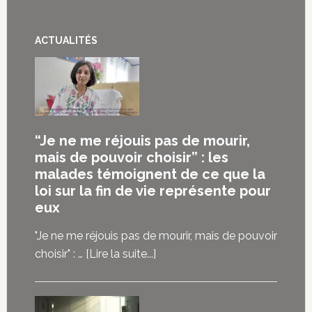
ACTUALITÉS
“Je ne me réjouis pas de mourir,
mais de pouvoir choisir” : les
malades témoignent de ce que la
loi sur la fin de vie représente pour
eux
"Je ne me réjouis pas de mourir, mais de pouvoir
à
choisir" : …
[Lire la suite...]
propos“Je
ne
me