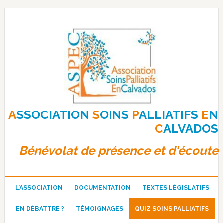
Passer
Passer
Passer
à
au
au
la
contenu
pied
navigation
principal
de
principale
page
A
SSOCIATION
S
OINS
P
ALLIATIFS
E
N
C
ALVADOS
Bénévolat de présence et d'écoute
L’ASSOCIATION
DOCUMENTATION
TEXTES LÉGISLATIFS
EN DÉBATTRE ?
TÉMOIGNAGES
QUIZ SOINS PALLIATIFS