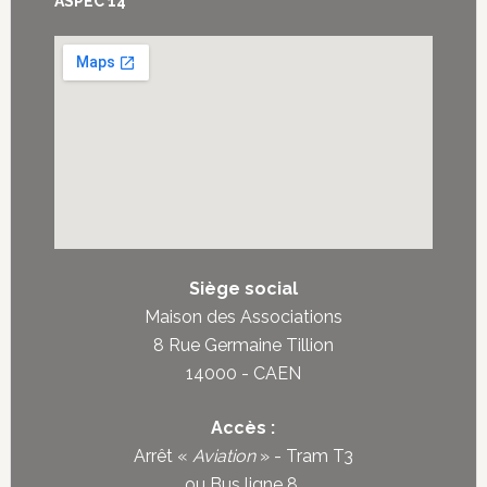
Footer
ASPEC 14
Siège social
Maison des Associations
8 Rue Germaine Tillion
14000 - CAEN
Accès :
Arrêt «
Aviation
» - Tram T3
ou
Bus ligne 8
.