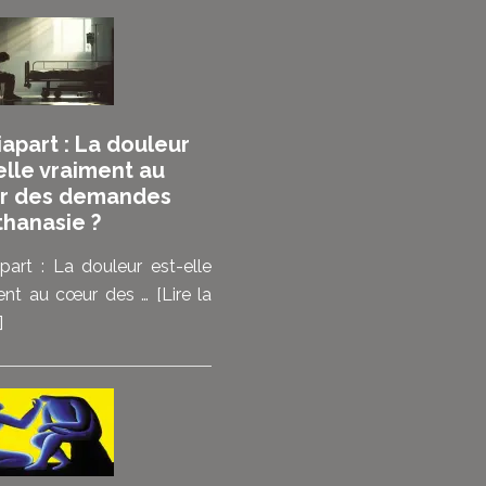
ne
me
réjouis
pas
de
apart : La douleur
mourir,
elle vraiment au
mais
r des demandes
de
thanasie ?
pouvoir
choisir”
part : La douleur est-elle
:
ent au cœur des …
[Lire la
les
à
]
malades
proposMediapart
témoignent
:
de
La
ce
douleur
que
est-