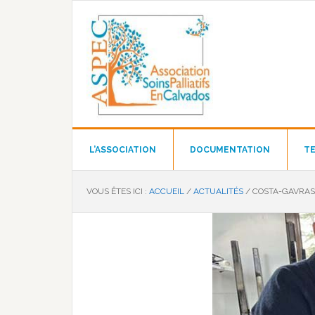
Passer
Passer
Passer
à
au
au
la
contenu
pied
navigation
principal
de
principale
page
L’ASSOCIATION
DOCUMENTATION
TE
VOUS ÊTES ICI :
ACCUEIL
/
ACTUALITÉS
/
COSTA-GAVRAS F