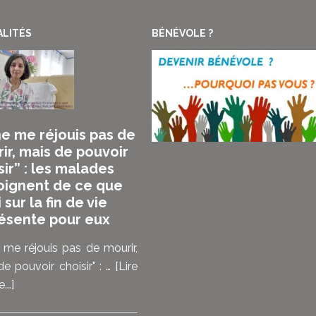
LITÉS
BÉNÉVOLE ?
ne me réjouis pas de
ir, mais de pouvoir
sir” : les malades
ignent de ce que
i sur la fin de vie
ésente pour eux
 me réjouis pas de mourir,
e pouvoir choisir" : …
[Lire
à
...]
propos“Je