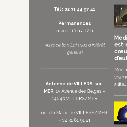
Tél : 02 31 44 97 41
Permanences
mardi : 10 h à 12 h
Medi
est-
Association Loi 1901 d'intérêt
cœu
général
d’eu
Media
vraim
Antenne de VILLERS-sur-
suite...
MER
15 Avenue des Belges –
14640 VILLERS/MER
ou à la Mairie de VILLERS/MER
- 02 31 81 91 21