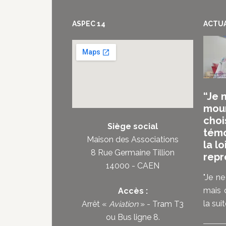
Footer
ASPEC 14
ACTUA
“Je 
mour
choi
Siège social
témo
Maison des Associations
la lo
8 Rue Germaine Tillion
repr
14000 - CAEN
"Je ne
mais d
Accès :
la suite
Arrêt «
Aviation
» - Tram T3
ou
Bus ligne 8
.