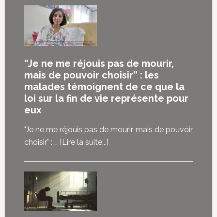
“Je ne me réjouis pas de mourir,
mais de pouvoir choisir” : les
malades témoignent de ce que la
loi sur la fin de vie représente pour
eux
"Je ne me réjouis pas de mourir, mais de pouvoir
à
choisir" : …
[Lire la suite...]
propos“Je
ne
me
réjouis
pas