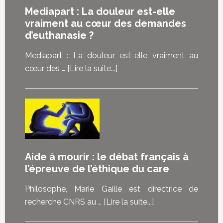
de
Mediapart : La douleur est-elle
mourir,
vraiment au cœur des demandes
mais
d’euthanasie ?
de
pouvoir
Mediapart : La douleur est-elle vraiment au
choisir”
à
cœur des …
[Lire la suite...]
:
proposMediapart
les
:
malades
La
témoignent
douleur
de
est-
ce
elle
Aide à mourir : le débat français à
que
vraiment
l’épreuve de l’éthique du care
la
au
loi
cœur
Philosophe, Marie Gaille est directrice de
sur
des
à
recherche CNRS au …
[Lire la suite...]
la
demandes
proposAide
fin