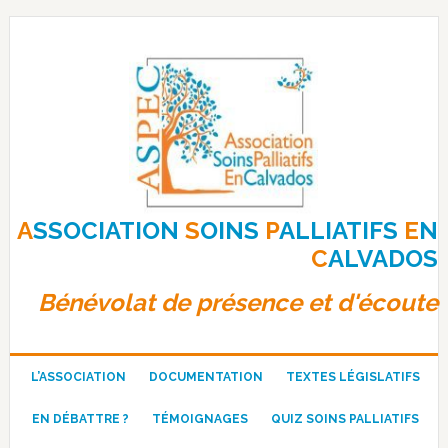
Passer
Passer
Passer
à
au
au
la
contenu
pied
navigation
principal
de
principale
page
A
SSOCIATION
S
OINS
P
ALLIATIFS
E
N
C
ALVADOS
Bénévolat de présence et d'écoute
L’ASSOCIATION
DOCUMENTATION
TEXTES LÉGISLATIFS
EN DÉBATTRE ?
TÉMOIGNAGES
QUIZ SOINS PALLIATIFS