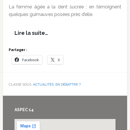
La femme âgée a la dent sucrée ; en témoignent
quelques guimauves posées près d’elle.
Lire la suite…
Partager :
Facebook
X
CLASSÉ SOUS :
ACTUALITÉS
,
EN DÉBATTRE ?
Footer
ASPEC 14