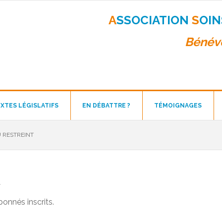
A
SSOCIATION
S
OI
Bénévo
XTES LÉGISLATIFS
EN DÉBATTRE ?
TÉMOIGNAGES
 RESTREINT
t
bonnés inscrits.