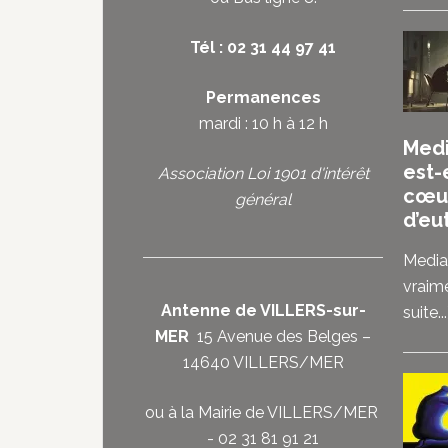
Tél : 02 31 44 97 41
Permanences
mardi : 10 h à 12 h
Medi
est-
Association Loi 1901 d'intérêt
cœu
général
d’eu
Media
vraim
Antenne de VILLERS-sur-
suite...
MER
15 Avenue des Belges –
14640 VILLERS/MER
ou à la Mairie de VILLERS/MER
- 02 31 81 91 21