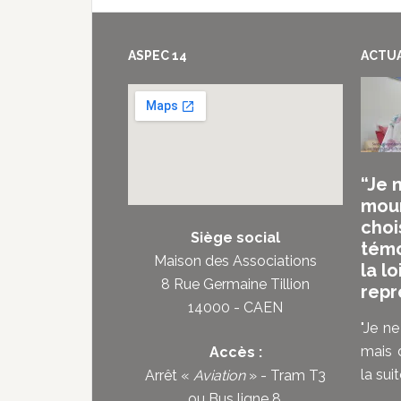
Footer
ASPEC 14
ACTUA
“Je 
mour
choi
Siège social
témo
Maison des Associations
la lo
8 Rue Germaine Tillion
repr
14000 - CAEN
"Je ne
mais d
Accès :
la suite
Arrêt «
Aviation
» - Tram T3
ou
Bus ligne 8
.