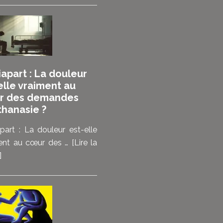
ne
me
réjouis
pas
de
apart : La douleur
mourir,
elle vraiment au
mais
r des demandes
de
thanasie ?
pouvoir
choisir”
part : La douleur est-elle
:
ent au cœur des …
[Lire la
les
à
]
malades
proposMediapart
témoignent
:
de
La
ce
douleur
que
est-