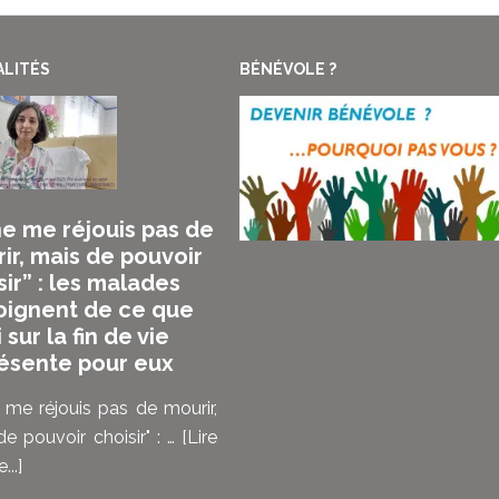
LITÉS
BÉNÉVOLE ?
ne me réjouis pas de
ir, mais de pouvoir
sir” : les malades
ignent de ce que
i sur la fin de vie
ésente pour eux
 me réjouis pas de mourir,
e pouvoir choisir" : …
[Lire
à
...]
propos“Je