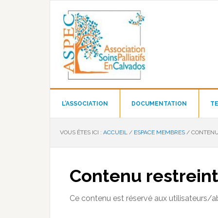
Passer
Passer
Passer
à
au
au
la
contenu
pied
navigation
principal
de
principale
page
L’ASSOCIATION
DOCUMENTATION
TE
VOUS ÊTES ICI :
ACCUEIL
/
ESPACE MEMBRES
/
CONTENU
Contenu restrein
Ce contenu est réservé aux utilisateurs/a