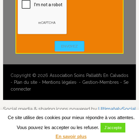
ENVOYEZ
Copyright © 2026
Association Soins Palliatifs En Calvados
-
Plan du site
-
Mentions légales
· -
Gestion-Membres
-
Se
connecter
Social media & sharing icons powered by
UltimatelySocial
Ce site utilise des cookies pour mieux répondre à vos attentes.
Vous pouvez les accepter ou les refuser.
J’accepte
En savoir plus