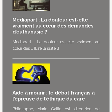
réjouis
pas
de
Mediapart : La douleur est-elle
mourir,
vraiment au cœur des demandes
mais
d’euthanasie ?
de
pouvoir
Mediapart : La douleur est-elle vraiment au
choisir”
à
cœur des …
[Lire la suite...]
:
proposMediapart
les
:
malades
La
témoignent
douleur
de
est-
ce
elle
Aide à mourir : le débat français à
que
vraiment
l’épreuve de l’éthique du care
la
au
loi
cœur
Philosophe, Marie Gaille est directrice de
sur