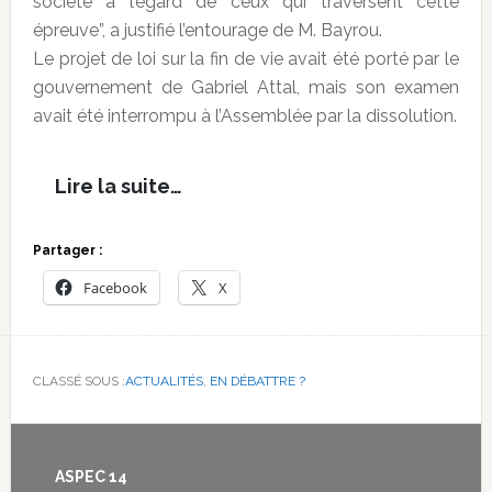
société à l’égard de ceux qui traversent cette
épreuve”, a justifié l’entourage de M. Bayrou.
Le projet de loi sur la fin de vie avait été porté par le
gouvernement de Gabriel Attal, mais son examen
avait été interrompu à l’Assemblée par la dissolution.
Lire la suite…
Partager :
Facebook
X
CLASSÉ SOUS :
ACTUALITÉS
,
EN DÉBATTRE ?
Footer
ASPEC 14