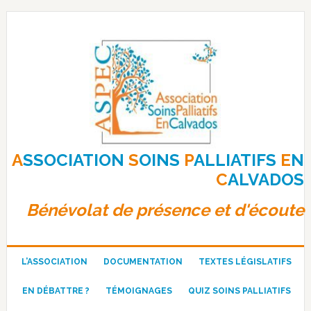
Passer
Passer
Passer
à
au
au
la
contenu
pied
navigation
principal
de
principale
page
A
SSOCIATION
S
OINS
P
ALLIATIFS
E
N
C
ALVADOS
Bénévolat de présence et d'écoute
L’ASSOCIATION
DOCUMENTATION
TEXTES LÉGISLATIFS
Fin de vie : Bayrou souhaite
EN DÉBATTRE ?
TÉMOIGNAGES
QUIZ SOINS PALLIATIFS
scinder le projet de loi en deux