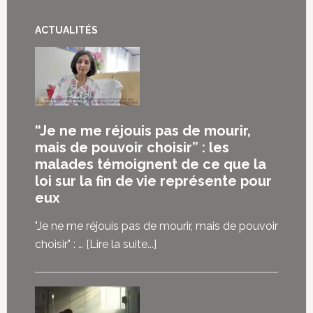
ACTUALITÉS
“Je ne me réjouis pas de mourir,
mais de pouvoir choisir” : les
malades témoignent de ce que la
loi sur la fin de vie représente pour
eux
"Je ne me réjouis pas de mourir, mais de pouvoir
à
choisir" : …
[Lire la suite...]
propos“Je
ne
me