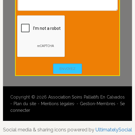
ENVOYEZ
Copyright © 2026
Association Soins Palliatifs En Calvados
-
Plan du site
-
Mentions légales
· -
Gestion-Membres
-
Se
connecter
Social media & sharing icons powered by
UltimatelySocial