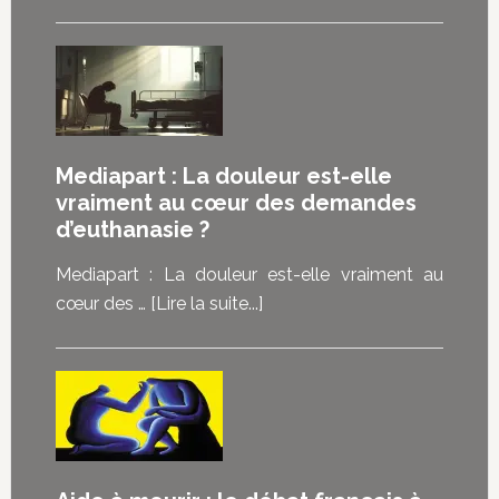
propos“Je
ne
me
réjouis
pas
de
Mediapart : La douleur est-elle
mourir,
vraiment au cœur des demandes
mais
d’euthanasie ?
de
pouvoir
Mediapart : La douleur est-elle vraiment au
choisir”
à
cœur des …
[Lire la suite...]
:
proposMediapart
les
:
malades
La
témoignent
douleur
de
est-
ce
elle
que