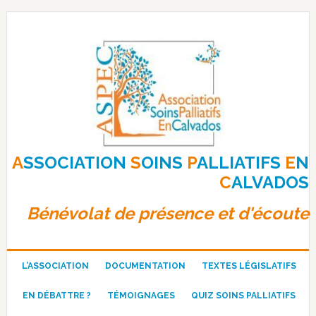
Passer
Passer
Passer
à
au
au
la
contenu
pied
navigation
principal
de
principale
page
A
SSOCIATION
S
OINS
P
ALLIATIFS
E
N
C
ALVADOS
Bénévolat de présence et d'écoute
L’ASSOCIATION
DOCUMENTATION
TEXTES LÉGISLATIFS
EN DÉBATTRE ?
TÉMOIGNAGES
QUIZ SOINS PALLIATIFS