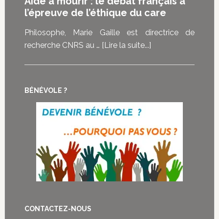
Aide à mourir : le débat français à
vraiment
l’épreuve de l’éthique du care
la
au
loi
cœur
Philosophe, Marie Gaille est directrice de
sur
des
à
recherche CNRS au …
[Lire la suite...]
la
demandes
proposAide
fin
d’euthanasie
à
de
?
mourir
vie
BÉNÉVOLE ?
:
représente
le
pour
débat
eux
français
à
l’épreuve
de
l’éthique
du
CONTACTEZ-NOUS
care