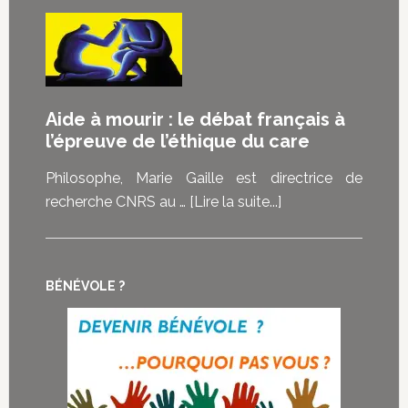
:
malades
La
témoignent
douleur
de
est-
ce
elle
Aide à mourir : le débat français à
que
vraiment
l’épreuve de l’éthique du care
la
au
loi
cœur
Philosophe, Marie Gaille est directrice de
sur
des
à
recherche CNRS au …
[Lire la suite...]
la
demandes
proposAide
fin
d’euthanasie
à
de
?
mourir
vie
BÉNÉVOLE ?
:
représente
le
pour
débat
eux
français
à