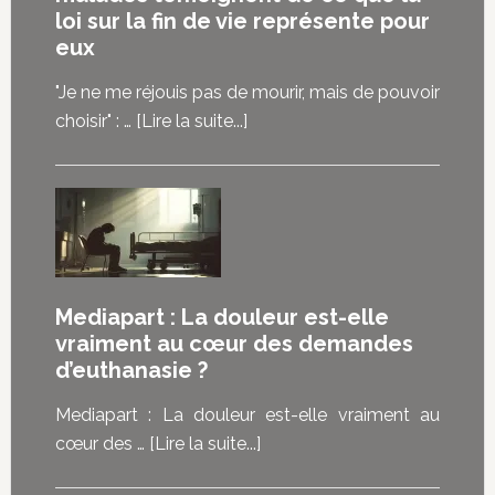
loi sur la fin de vie représente pour
eux
"Je ne me réjouis pas de mourir, mais de pouvoir
à
choisir" : …
[Lire la suite...]
propos“Je
ne
me
réjouis
pas
de
Mediapart : La douleur est-elle
mourir,
vraiment au cœur des demandes
mais
d’euthanasie ?
de
pouvoir
Mediapart : La douleur est-elle vraiment au
choisir”
à
cœur des …
[Lire la suite...]
:
proposMediapart
les