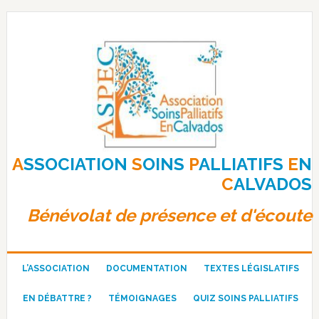
Passer
Passer
Passer
à
au
au
la
contenu
pied
navigation
principal
de
principale
page
A
SSOCIATION
S
OINS
P
ALLIATIFS
E
N
C
ALVADOS
Bénévolat de présence et d'écoute
L’ASSOCIATION
DOCUMENTATION
TEXTES LÉGISLATIFS
EN DÉBATTRE ?
TÉMOIGNAGES
QUIZ SOINS PALLIATIFS