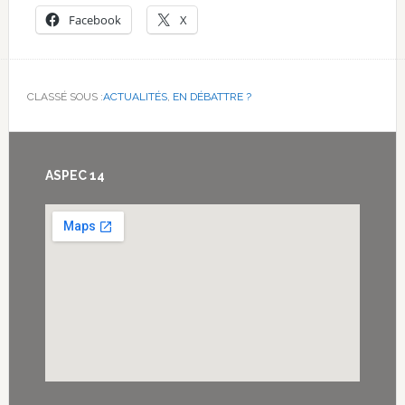
Facebook
X
CLASSÉ SOUS :
ACTUALITÉS
,
EN DÉBATTRE ?
Footer
ASPEC 14