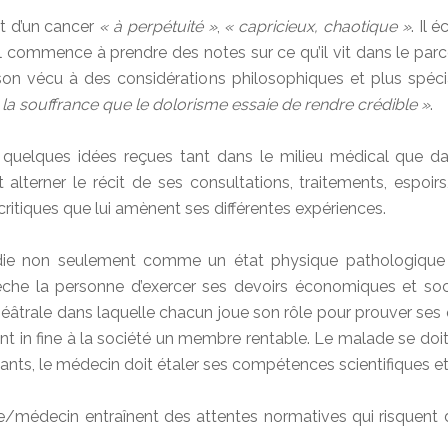
nt d’un cancer
« à perpétuité »
,
« capricieux, chaotique »
. Il 
Il commence à prendre des notes sur ce qu’il vit dans le parco
ier son vécu à des considérations philosophiques et plus spé
la souffrance que le dolorisme essaie de rendre crédible »
.
 quelques idées reçues tant dans le milieu médical que da
it alterner le récit de ses consultations, traitements, espoi
 critiques que lui amènent ses différentes expériences.
ladie non seulement comme un état physique pathologiq
he la personne d’exercer ses devoirs économiques et soci
éâtrale dans laquelle chacun joue son rôle pour prouver ses 
nt in fine à la société un membre rentable. Le malade se doit
ants, le médecin doit étaler ses compétences scientifiques et
decin entraînent des attentes normatives qui risquent de n