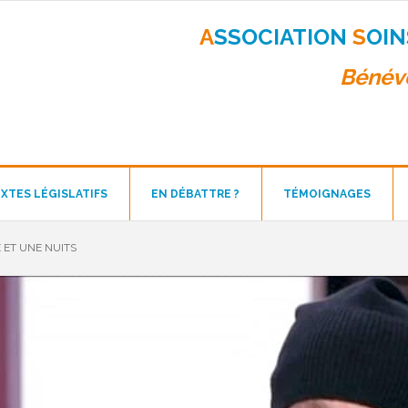
A
SSOCIATION
S
OI
Bénévo
XTES LÉGISLATIFS
EN DÉBATTRE ?
TÉMOIGNAGES
 ET UNE NUITS