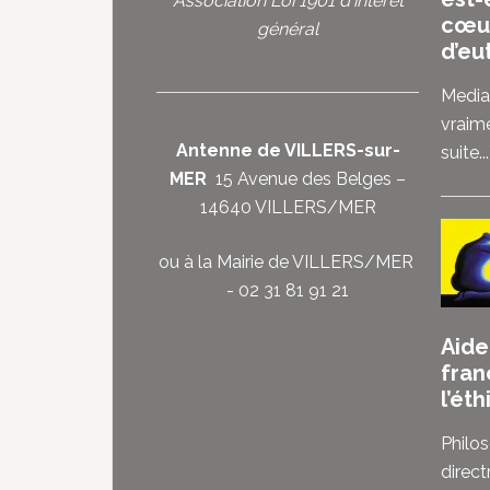
Association Loi 1901 d'intérêt
cœu
général
d’eu
Media
vraim
Antenne de VILLERS-sur-
suite...
MER
15 Avenue des Belges –
14640 VILLERS/MER
ou à la Mairie de VILLERS/MER
- 02 31 81 91 21
Aide
fran
l’ét
Philo
direc