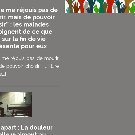
ne me réjouis pas de
ir, mais de pouvoir
sir” : les malades
ignent de ce que
i sur la fin de vie
ésente pour eux
 me réjouis pas de mourir,
e pouvoir choisir" : …
[Lire
à
...]
propos“Je
ne
me
réjouis
pas
de
apart : La douleur
mourir,
elle vraiment au