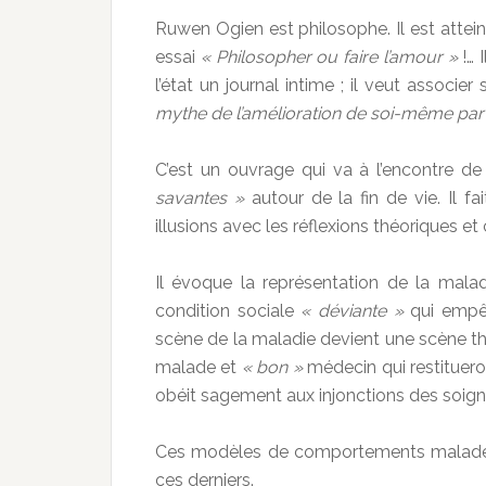
Ruwen Ogien est philosophe. Il est attei
essai
« Philosopher ou faire l’amour »
!… 
l’état un journal intime ; il veut assoc
mythe de l’amélioration de soi-même par 
C’est un ouvrage qui va à l’encontre de
savantes »
autour de la fin de vie. Il fa
illusions avec les réflexions théoriques et
Il évoque la représentation de la ma
condition sociale
« déviante »
qui empêc
scène de la maladie devient une scène th
malade et
« bon »
médecin qui restituero
obéit sagement aux injonctions des soign
Ces modèles de comportements malade/mé
ces derniers.