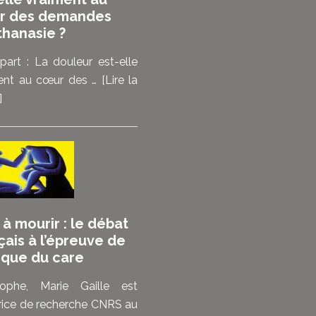
mais
r des demandes
de
thanasie ?
pouvoir
choisir”
part : La douleur est-elle
:
ent au cœur des …
[Lire la
les
à
]
malades
proposMediapart
témoignent
:
de
La
ce
douleur
que
est-
la
elle
 à mourir : le débat
loi
vraiment
çais à l’épreuve de
sur
au
hique du care
la
cœur
fin
des
sophe, Marie Gaille est
de
demandes
trice de recherche CNRS au
vie