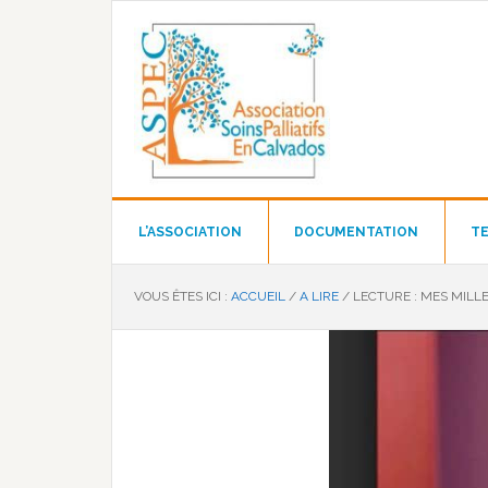
Passer
Passer
Passer
à
au
au
la
contenu
pied
navigation
principal
de
principale
page
L’ASSOCIATION
DOCUMENTATION
TE
VOUS ÊTES ICI :
ACCUEIL
/
A LIRE
/
LECTURE : MES MILLE