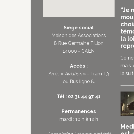
“Je 
mour
choi
Siège social
témo
Maison des Associations
la lo
8 Rue Germaine Tillion
repr
14000 - CAEN
"Je ne
mais d
Accès :
la suite
Arrêt «
Aviation
» - Tram T3
ou
Bus ligne 8
.
Tél : 02 31 44 97 41
Permanences
mardi : 10 h à 12 h
Medi
est-