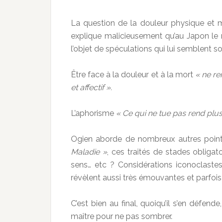
La question de la douleur physique et mor
explique malicieusement qu’au Japon le ma
l’objet de spéculations qui lui semblent 
Être face à la douleur et à la mort
« ne re
et affectif ».
L’aphorisme
« Ce qui ne tue pas rend plus
Ogien aborde de nombreux autres point
Maladie »
, ces traités de stades obligato
sens… etc ? Considérations iconoclast
révèlent aussi très émouvantes et parfoi
C’est bien au final, quoiqu’il s’en défend
maître pour ne pas sombrer.