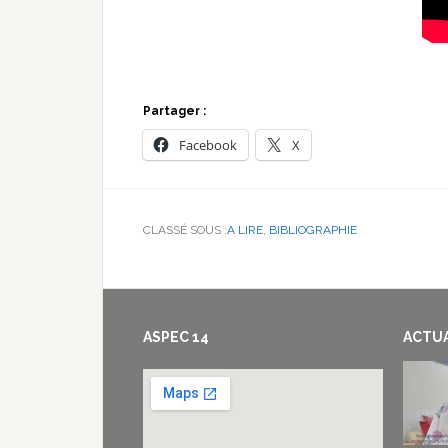
Partager :
Facebook
X
CLASSÉ SOUS :
A LIRE
,
BIBLIOGRAPHIE
Footer
ASPEC 14
ACTUA