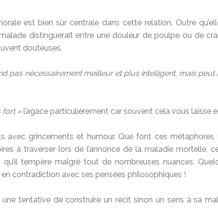
ale est bien sûr centrale dans cette relation. Outre qu’elle
lade distinguerait entre une douleur de poulpe ou de crabe ! 
souvent douteuses.
nd pas nécessairement meilleur et plus intelligent, mais peut 
 fort »
l’agace particulièrement car souvent cela vous laisse e
s avec grincements et humour. Que font ces métaphores mu
ires à traverser lors de l’annonce de la maladie mortelle, ce
es qu’il tempère malgré tout de nombreuses nuances. Quel
s en contradiction avec ses pensées philosophiques !
e, une tentative de construire un récit sinon un sens à sa mala