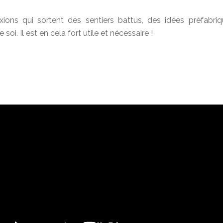
ions qui sortent des sentiers battus, des idées préfabriq
oi. Il est en cela fort utile et nécessaire !