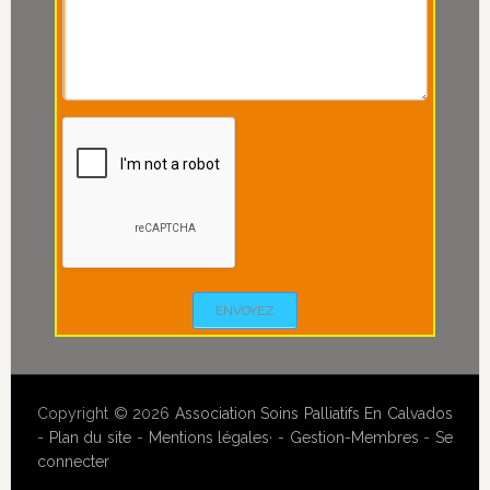
ENVOYEZ
Copyright © 2026
Association Soins Palliatifs En Calvados
-
Plan du site
-
Mentions légales
· -
Gestion-Membres
-
Se
connecter