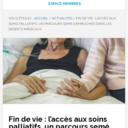
ESPACE MEMBRES
VOUS ÊTES ICI :
ACCUEIL
/
ACTUALITÉS
/
FIN DE VIE : L’ACCÈS AUX
SOINS PALLIATIFS, UN PARCOURS SEMÉ D’EMBÛCHES DANS LES
DÉSERTS MÉDICAUX
Fin de vie : l’accès aux soins
palliatifs, un parcours semé