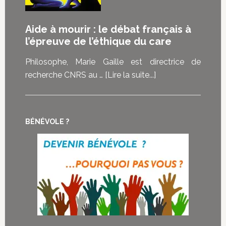
de
est-
ce
elle
Aide à mourir : le débat français à
que
vraiment
l’épreuve de l’éthique du care
la
au
loi
cœur
Philosophe, Marie Gaille est directrice de
sur
des
à
recherche CNRS au …
[Lire la suite...]
la
demandes
proposAide
fin
d’euthanasie
à
de
?
mourir
vie
BÉNÉVOLE ?
:
représente
le
pour
débat
eux
français
à
l’épreuve
de
l’éthique