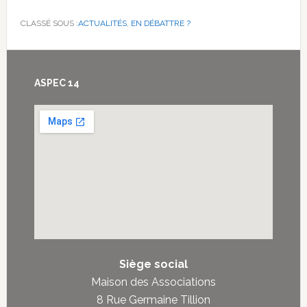
CLASSÉ SOUS :
ACTUALITÉS
,
EN DÉBATTRE ?
Footer
ASPEC 14
Siège social
Maison des Associations
8 Rue Germaine Tillion