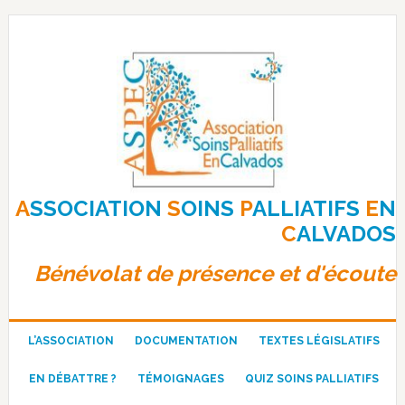
Passer
Passer
Passer
à
au
au
la
contenu
pied
navigation
principal
de
principale
page
A
SSOCIATION
S
OINS
P
ALLIATIFS
E
N
C
ALVADOS
Bénévolat de présence et d'écoute
L’ASSOCIATION
DOCUMENTATION
TEXTES LÉGISLATIFS
EN DÉBATTRE ?
TÉMOIGNAGES
QUIZ SOINS PALLIATIFS