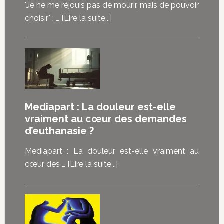
"Je ne me réjouis pas de mourir, mais de pouvoir
à
choisir" : …
[Lire la suite...]
propos“Je
ne
me
réjouis
pas
de
Mediapart : La douleur est-elle
mourir,
vraiment au cœur des demandes
mais
d’euthanasie ?
de
pouvoir
Mediapart : La douleur est-elle vraiment au
choisir”
à
cœur des …
[Lire la suite...]
:
proposMediapart
les
:
malades
La
témoignent
douleur