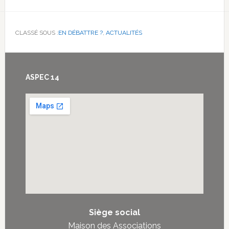
CLASSÉ SOUS :
EN DÉBATTRE ?
,
ACTUALITÉS
Footer
ASPEC 14
Siège social
Maison des Associations