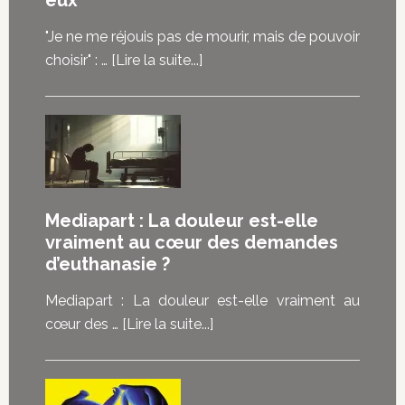
eux
"Je ne me réjouis pas de mourir, mais de pouvoir
à
choisir" : …
[Lire la suite...]
propos“Je
ne
me
réjouis
pas
de
Mediapart : La douleur est-elle
mourir,
vraiment au cœur des demandes
mais
d’euthanasie ?
de
pouvoir
Mediapart : La douleur est-elle vraiment au
choisir”
à
cœur des …
[Lire la suite...]
:
proposMediapart
les
:
malades
La