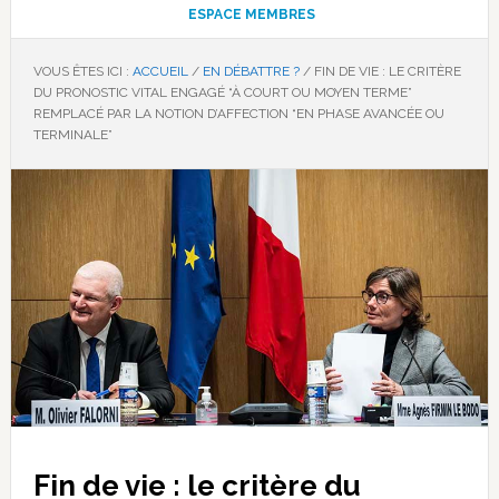
ESPACE MEMBRES
VOUS ÊTES ICI :
ACCUEIL
/
EN DÉBATTRE ?
/
FIN DE VIE : LE CRITÈRE
DU PRONOSTIC VITAL ENGAGÉ “À COURT OU MOYEN TERME”
REMPLACÉ PAR LA NOTION D’AFFECTION “EN PHASE AVANCÉE OU
TERMINALE”
Fin de vie : le critère du