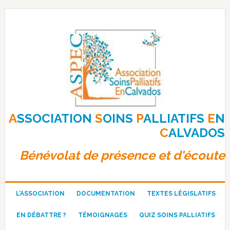
Passer
Passer
Passer
à
au
au
la
contenu
pied
navigation
principal
de
principale
page
A
SSOCIATION
S
OINS
P
ALLIATIFS
E
N
C
ALVADOS
Bénévolat de présence et d'écoute
L’ASSOCIATION
DOCUMENTATION
TEXTES LÉGISLATIFS
EN DÉBATTRE ?
TÉMOIGNAGES
QUIZ SOINS PALLIATIFS