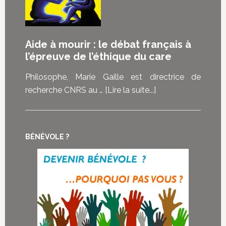
témoignent
douleur
de
est-
ce
elle
Aide à mourir : le débat français à
que
vraiment
l’épreuve de l’éthique du care
la
au
loi
cœur
Philosophe, Marie Gaille est directrice de
sur
des
à
recherche CNRS au …
[Lire la suite...]
la
demandes
proposAide
fin
d’euthanasie
à
de
?
mourir
vie
BÉNÉVOLE ?
:
représente
le
pour
débat
eux
français
à
l’épreuve
de