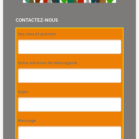
l’éthique
du
CONTACTEZ-NOUS
care
Vos nom et prénom
Votre adresse de messagerie
Sujet
Message