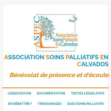
Passer
Passer
Passer
à
au
au
la
contenu
pied
navigation
principal
de
principale
page
A
SSOCIATION
S
OINS
P
ALLIATIFS
E
N
C
ALVADOS
Bénévolat de présence et d'écoute
L’ASSOCIATION
DOCUMENTATION
TEXTES LÉGISLATIFS
EN DÉBATTRE ?
TÉMOIGNAGES
QUIZ SOINS PALLIATIFS