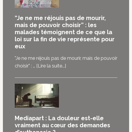
“Je ne me réjouis pas de mourir,
mais de pouvoir choisir” : les
malades témoignent de ce que la
loi sur la fin de vie représente pour
eux
"Je ne me réjouis pas de mourir, mais de pouvoir
à
choisir" : …
[Lire la suite...]
propos“Je
ne
me
réjouis
pas
de
Mediapart : La douleur est-elle
mourir,
vraiment au cœur des demandes
mais