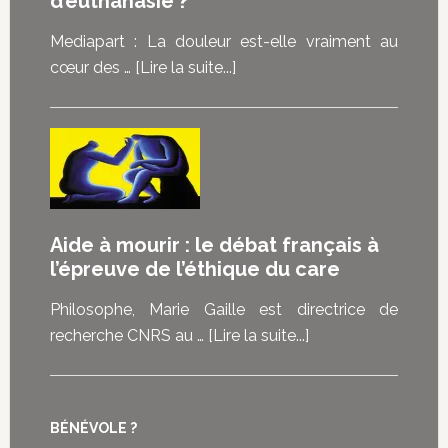
d’euthanasie ?
de
pouvoir
Mediapart : La douleur est-elle vraiment au
choisir”
à
cœur des …
[Lire la suite...]
:
proposMediapart
les
:
malades
La
témoignent
douleur
de
est-
ce
elle
Aide à mourir : le débat français à
que
vraiment
l’épreuve de l’éthique du care
la
au
loi
cœur
Philosophe, Marie Gaille est directrice de
sur
des
à
recherche CNRS au …
[Lire la suite...]
la
demandes
proposAide
fin
d’euthanasie
à
de
?
mourir
vie
BÉNÉVOLE ?
: