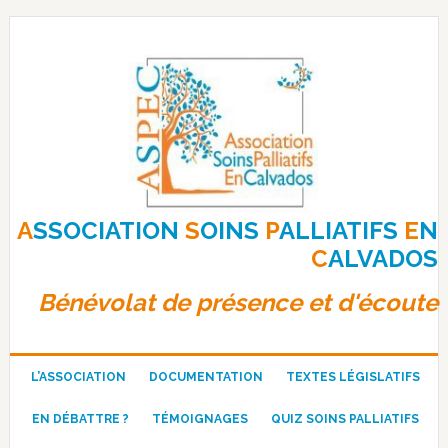
Passer
Passer
Passer
à
au
au
la
contenu
pied
navigation
principal
de
principale
page
A
SSOCIATION
S
OINS
P
ALLIATIFS
E
N
C
ALVADOS
Bénévolat de présence et d'écoute
L’ASSOCIATION
DOCUMENTATION
TEXTES LÉGISLATIFS
EN DÉBATTRE ?
TÉMOIGNAGES
QUIZ SOINS PALLIATIFS