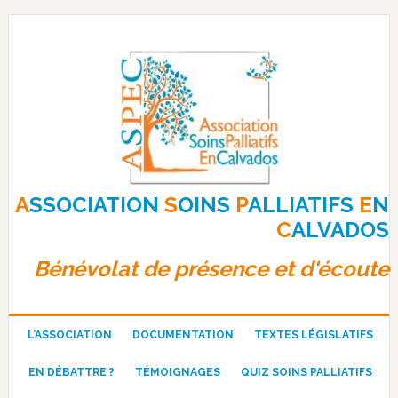
Passer
Passer
Passer
à
au
au
la
contenu
pied
navigation
principal
de
principale
page
A
SSOCIATION
S
OINS
P
ALLIATIFS
E
N
C
ALVADOS
Bénévolat de présence et d'écoute
L’ASSOCIATION
DOCUMENTATION
TEXTES LÉGISLATIFS
EN DÉBATTRE ?
TÉMOIGNAGES
QUIZ SOINS PALLIATIFS