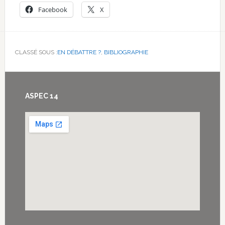
Facebook
X
CLASSÉ SOUS :
EN DÉBATTRE ?
,
BIBLIOGRAPHIE
Footer
ASPEC 14