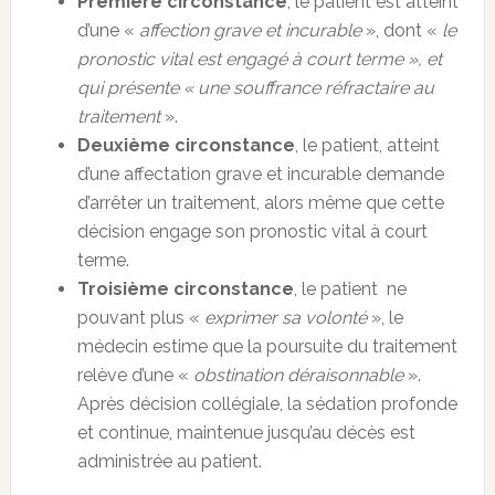
Première circonstance
, le patient est atteint
d’une «
affection grave et incurable
», dont «
le
pronostic vital est engagé à court terme », et
qui présente « une souffrance réfractaire au
traitement
».
Deuxième circonstance
, le patient, atteint
d’une affectation grave et incurable demande
d’arrêter un traitement, alors même que cette
décision engage son pronostic vital à court
terme.
Troisième circonstance
, le patient ne
pouvant plus «
exprimer sa volonté
», le
médecin estime que la poursuite du traitement
relève d’une «
obstination déraisonnable
».
Après décision collégiale, la sédation profonde
et continue, maintenue jusqu’au décès est
administrée au patient.