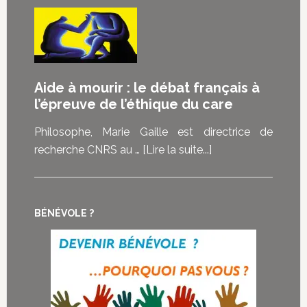
:
malades
La
témoignent
douleur
de
est-
ce
elle
Aide à mourir : le débat français à
que
vraiment
l’épreuve de l’éthique du care
la
au
loi
cœur
Philosophe, Marie Gaille est directrice de
sur
des
à
recherche CNRS au …
[Lire la suite...]
la
demandes
proposAide
fin
d’euthanasie
à
de
?
mourir
vie
BÉNÉVOLE ?
:
représente
le
pour
débat
eux
français
à