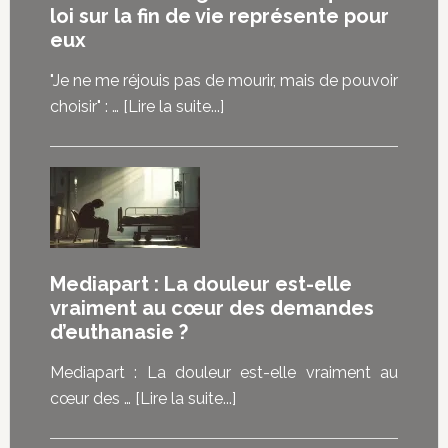
loi sur la fin de vie représente pour
eux
"Je ne me réjouis pas de mourir, mais de pouvoir
à
choisir" : …
[Lire la suite...]
propos“Je
ne
me
réjouis
pas
de
Mediapart : La douleur est-elle
mourir,
vraiment au cœur des demandes
mais
d’euthanasie ?
de
pouvoir
Mediapart : La douleur est-elle vraiment au
choisir”
à
cœur des …
[Lire la suite...]
:
proposMediapart
les