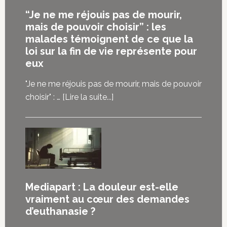
“Je ne me réjouis pas de mourir,
mais de pouvoir choisir” : les
malades témoignent de ce que la
loi sur la fin de vie représente pour
eux
"Je ne me réjouis pas de mourir, mais de pouvoir
à
choisir" : …
[Lire la suite...]
propos“Je
ne
me
réjouis
pas
de
Mediapart : La douleur est-elle
mourir,
vraiment au cœur des demandes
mais
d’euthanasie ?
de