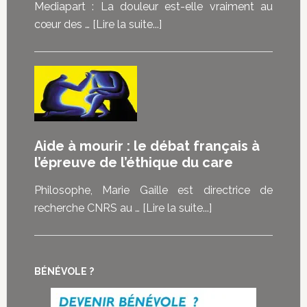
pouvoir
Mediapart : La douleur est-elle vraiment au
choisir”
à
cœur des …
[Lire la suite...]
:
proposMediapart
les
:
malades
La
témoignent
douleur
de
est-
ce
elle
Aide à mourir : le débat français à
que
vraiment
l’épreuve de l’éthique du care
la
au
loi
cœur
Philosophe, Marie Gaille est directrice de
sur
des
à
recherche CNRS au …
[Lire la suite...]
la
demandes
proposAide
fin
d’euthanasie
à
de
?
mourir
vie
BÉNÉVOLE ?
:
représente
le
pour