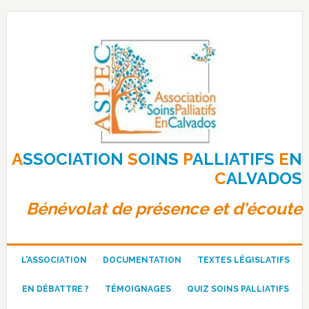
Passer
Passer
Passer
à
au
au
la
contenu
pied
navigation
principal
de
principale
page
A
SSOCIATION
S
OINS
P
ALLIATIFS
E
N
C
ALVADOS
Bénévolat de présence et d'écoute
L’ASSOCIATION
DOCUMENTATION
TEXTES LÉGISLATIFS
EN DÉBATTRE ?
TÉMOIGNAGES
QUIZ SOINS PALLIATIFS