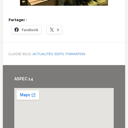
Partager :
Facebook
X
CLASSÉ SOUS :
ACTUALITÉS
,
EDITO
,
FORMATION
Footer
ASPEC 14