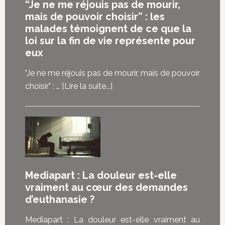
“Je ne me réjouis pas de mourir,
mais de pouvoir choisir” : les
malades témoignent de ce que la
loi sur la fin de vie représente pour
eux
"Je ne me réjouis pas de mourir, mais de pouvoir
à
choisir" : …
[Lire la suite...]
propos“Je
ne
me
réjouis
pas
de
Mediapart : La douleur est-elle
mourir,
vraiment au cœur des demandes
mais
d’euthanasie ?
de
pouvoir
Mediapart : La douleur est-elle vraiment au