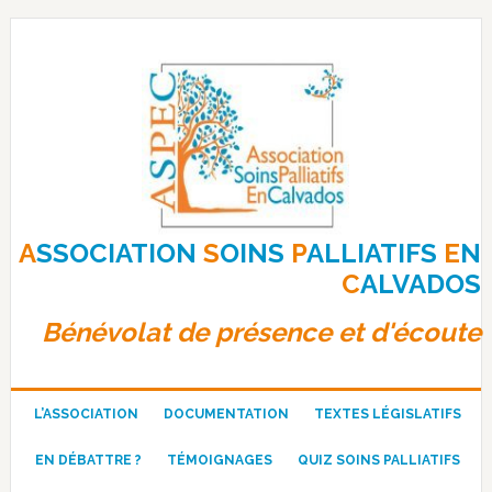
Passer
Passer
Passer
à
au
au
la
contenu
pied
navigation
principal
de
principale
page
A
SSOCIATION
S
OINS
P
ALLIATIFS
E
N
C
ALVADOS
Bénévolat de présence et d'écoute
L’ASSOCIATION
DOCUMENTATION
TEXTES LÉGISLATIFS
EN DÉBATTRE ?
TÉMOIGNAGES
QUIZ SOINS PALLIATIFS