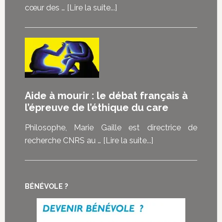
choisir”
à
cœur des …
[Lire la suite...]
:
proposMediapart
les
:
malades
La
témoignent
douleur
de
est-
ce
elle
Aide à mourir : le débat français à
que
vraiment
l’épreuve de l’éthique du care
la
au
loi
cœur
Philosophe, Marie Gaille est directrice de
sur
des
à
recherche CNRS au …
[Lire la suite...]
la
demandes
proposAide
fin
d’euthanasie
à
de
?
mourir
vie
BÉNÉVOLE ?
:
représente
le
pour
débat