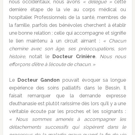
nous occidentaux, nous avons
« délégué »
cette
dernière étape de la vie au corps médical ou
hospitalier. Professionnels de la santé, membres de
la famille, parfois des bénévoles cherchent à établir
une bonne relation : celle qui accompagne et signifie
le lien maintenu à un circuit aimant :
« Chacun
chemine avec son âge, ses préoccupations, son
histoire,
notait le
Docteur Crinière
.
Nous nous
efforçons d’être à l’écoute de chacun. »
Le
Docteur Gandon
pouvait évoquer sa longue
expérience des soins palliatifs dans le Bessin. Il
faisait remarquer que la demande expresse
d’euthanasie est plutôt rarissime dès lors qu’il y a une
véritable écoute par les proches et les soignants :
« Nous sommes amenés à accompagner les
détachements successifs qui s’opèrent dans le
processus de la maladie grave quand la fin de vie