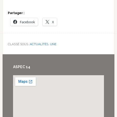
Partager :
Facebook
X
CLASSÉ SOUS :
ACTUALITÉS
,
UNE
Footer
ASPEC 14